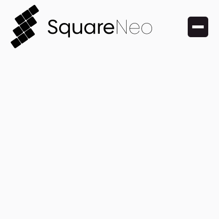
25. September 2025
Gründerstory:
Finanzierung selbst
gemacht.
Warum wir SquareNeo durch Bootstrapping ohne
Investoren aufgebaut haben